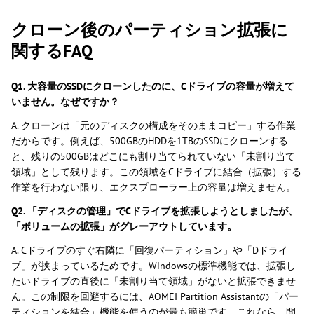
クローン後のパーティション拡張に
関するFAQ
Q1. 大容量のSSDにクローンしたのに、Cドライブの容量が増えて
いません。なぜですか？
A. クローンは「元のディスクの構成をそのままコピー」する作業
だからです。例えば、500GBのHDDを1TBのSSDにクローンする
と、残りの500GBはどこにも割り当てられていない「未割り当て
領域」として残ります。この領域をCドライブに結合（拡張）する
作業を行わない限り、エクスプローラー上の容量は増えません。
Q2. 「ディスクの管理」でCドライブを拡張しようとしましたが、
「ボリュームの拡張」がグレーアウトしています。
A. Cドライブのすぐ右隣に「回復パーティション」や「Dドライ
ブ」が挟まっているためです。Windowsの標準機能では、拡張し
たいドライブの直後に「未割り当て領域」がないと拡張できませ
ん。この制限を回避するには、AOMEI Partition Assistantの「パー
ティションを結合」機能を使うのが最も簡単です。これなら、間