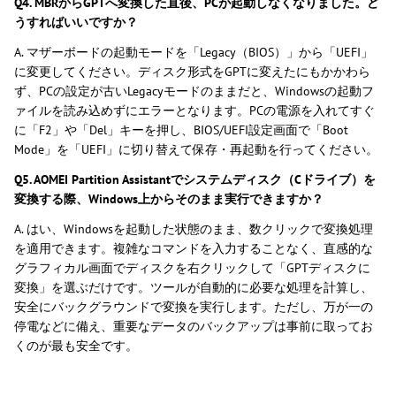
Q4. MBRからGPTへ変換した直後、PCが起動しなくなりました。ど
うすればいいですか？
A. マザーボードの起動モードを「Legacy（BIOS）」から「UEFI」
に変更してください。ディスク形式をGPTに変えたにもかかわら
ず、PCの設定が古いLegacyモードのままだと、Windowsの起動フ
ァイルを読み込めずにエラーとなります。PCの電源を入れてすぐ
に「F2」や「Del」キーを押し、BIOS/UEFI設定画面で「Boot
Mode」を「UEFI」に切り替えて保存・再起動を行ってください。
Q5. AOMEI Partition Assistantでシステムディスク（Cドライブ）を
変換する際、Windows上からそのまま実行できますか？
A. はい、Windowsを起動した状態のまま、数クリックで変換処理
を適用できます。複雑なコマンドを入力することなく、直感的な
グラフィカル画面でディスクを右クリックして「GPTディスクに
変換」を選ぶだけです。ツールが自動的に必要な処理を計算し、
安全にバックグラウンドで変換を実行します。ただし、万が一の
停電などに備え、重要なデータのバックアップは事前に取ってお
くのが最も安全です。