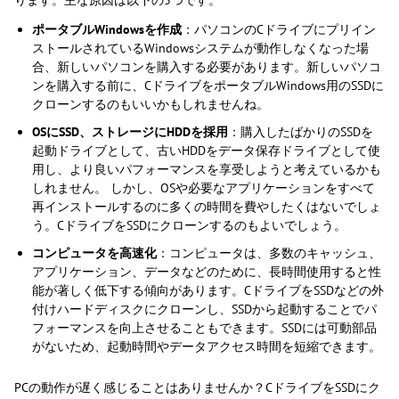
ります。主な原因は以下の3つです。
ポータブルWindowsを作成
：パソコンのCドライブにプリイン
ストールされているWindowsシステムが動作しなくなった場
合、新しいパソコンを購入する必要があります。新しいパソコ
ンを購入する前に、CドライブをポータブルWindows用のSSDに
クローンするのもいいかもしれませんね。
OSにSSD、ストレージにHDDを採用
：購入したばかりのSSDを
起動ドライブとして、古いHDDをデータ保存ドライブとして使
用し、より良いパフォーマンスを享受しようと考えているかも
しれません。 しかし、OSや必要なアプリケーションをすべて
再インストールするのに多くの時間を費やしたくはないでしょ
う。CドライブをSSDにクローンするのもよいでしょう。
コンピュータを高速化
：コンピュータは、多数のキャッシュ、
アプリケーション、データなどのために、長時間使用すると性
能が著しく低下する傾向があります。CドライブをSSDなどの外
付けハードディスクにクローンし、SSDから起動することでパ
フォーマンスを向上させることもできます。SSDには可動部品
がないため、起動時間やデータアクセス時間を短縮できます。
PCの動作が遅く感じることはありませんか？CドライブをSSDにク