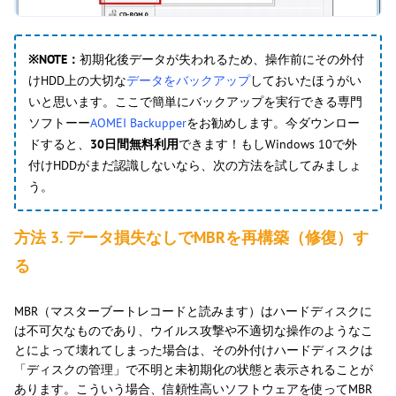
※NOTE：
初期化後データが失われるため、操作前にその外付
けHDD上の大切な
データをバックアップ
しておいたほうがい
いと思います。ここで簡単にバックアップを実行できる専門
ソフトーー
AOMEI Backupper
をお勧めします。今
ダウンロー
ド
すると、
30日間無料利用
できます！もしWindows 10で外
付けHDDがまだ認識しないなら、次の方法を試してみましょ
う。
方法 3. データ損失なしでMBRを再構築（修復）す
る
MBR（マスターブートレコードと読みます）はハードディスクに
は不可欠なものであり、ウイルス攻撃や不適切な操作のようなこ
とによって壊れてしまった場合は、その外付けハードディスクは
「ディスクの管理」で不明と未初期化の状態と表示されることが
あります。こういう場合、信頼性高いソフトウェアを使ってMBR