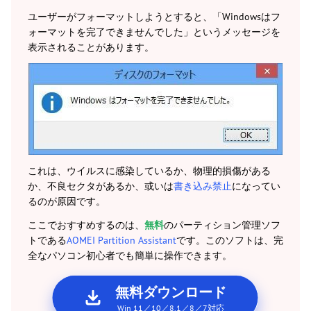
ユーザーがフォーマットしようとすると、「Windowsはフ
ォーマットを完了できませんでした」というメッセージを
表示されることがあります。
これは、ウイルスに感染しているか、物理的損傷がある
か、不良セクタがあるか、或いは
書き込み禁止
になってい
るのが原因です。
ここでおすすめするのは、
無料
のパーティション管理ソフ
トである
AOMEI Partition Assistant
です。このソフトは、完
全なパソコン初心者でも簡単に操作できます。
無料ダウンロード
Win 11／10／8.1／8／7対応