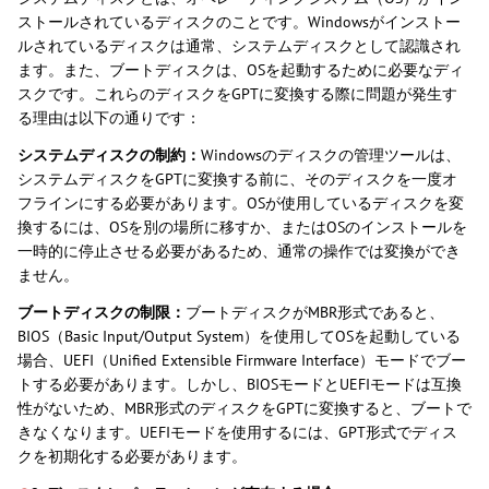
ストールされているディスクのことです。Windowsがインストー
ルされているディスクは通常、システムディスクとして認識され
ます。また、ブートディスクは、OSを起動するために必要なディ
スクです。これらのディスクをGPTに変換する際に問題が発生す
る理由は以下の通りです：
システムディスクの制約：
Windowsのディスクの管理ツールは、
システムディスクをGPTに変換する前に、そのディスクを一度オ
フラインにする必要があります。OSが使用しているディスクを変
換するには、OSを別の場所に移すか、またはOSのインストールを
一時的に停止させる必要があるため、通常の操作では変換ができ
ません。
ブートディスクの制限：
ブートディスクがMBR形式であると、
BIOS（Basic Input/Output System）を使用してOSを起動している
場合、UEFI（Unified Extensible Firmware Interface）モードでブー
トする必要があります。しかし、BIOSモードとUEFIモードは互換
性がないため、MBR形式のディスクをGPTに変換すると、ブートで
きなくなります。UEFIモードを使用するには、GPT形式でディス
クを初期化する必要があります。