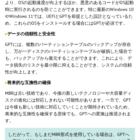
より、OSの起動速度が向上するほか、悪意のあるコードがOS起動
時に実行されるのを防ぐことができます。特に最新のWindows 10
やWindows 11では、UEFIとGPTを前提とした設計となっているた
め、これらのOSをインストールする場合にはGPTが必須です。
▸
データの信頼性と安全性
GPTには、複数のパーティションテーブルのバックアップが存在
し、万が一ディスクのパーティションテーブルが破損した場合で
も、バックアップから復元することができます。これにより、デ
ータ損失のリスクを最小限に抑えることができ、システムの信頼
性が向上します。
▸
将来的な互換性の確保
MBRは古い技術であり、今後の新しいテクノロジーや大容量ディ
スクの進化には対応しきれない可能性があります。一方で、GPT
は今後も新しい技術に対応していくことが期待されているため、
将来的な互換性を確保する意味でも、GPTへの変換は推奨されま
す。
したがって、もしまだMBR形式を使用している場合は、GPTへ