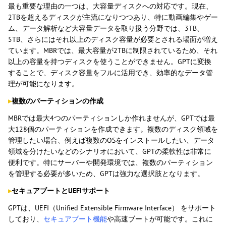
最も重要な理由の一つは、大容量ディスクへの対応です。現在、
2TBを超えるディスクが主流になりつつあり、特に動画編集やゲー
ム、データ解析など大容量データを取り扱う分野では、3TB、
5TB、さらにはそれ以上のディスク容量が必要とされる場面が増え
ています。MBRでは、最大容量が2TBに制限されているため、それ
以上の容量を持つディスクを使うことができません。GPTに変換
することで、ディスク容量をフルに活用でき、効率的なデータ管
理が可能になります。
▸
複数のパーティションの作成
MBRでは最大4つのパーティションしか作れませんが、GPTでは最
大128個のパーティションを作成できます。複数のディスク領域を
管理したい場合、例えば複数のOSをインストールしたい、データ
領域を分けたいなどのシナリオにおいて、GPTの柔軟性は非常に
便利です。特にサーバーや開発環境では、複数のパーティション
を管理する必要が多いため、GPTは強力な選択肢となります。
▸
セキュアブートとUEFIサポート
GPTは、UEFI（Unified Extensible Firmware Interface） をサポート
しており、
セキュアブート機能
や高速ブートが可能です。これに