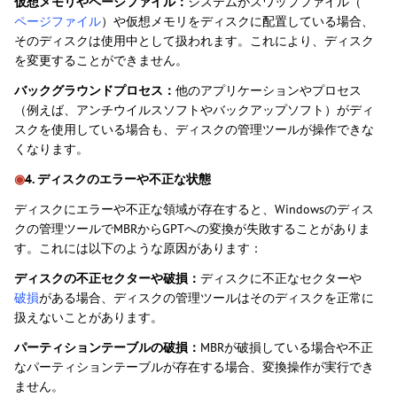
仮想メモリやページファイル：
システムがスワップファイル（
ページファイル
）や仮想メモリをディスクに配置している場合、
そのディスクは使用中として扱われます。これにより、ディスク
を変更することができません。
バックグラウンドプロセス：
他のアプリケーションやプロセス
（例えば、アンチウイルスソフトやバックアップソフト）がディ
スクを使用している場合も、ディスクの管理ツールが操作できな
くなります。
◉
4. ディスクのエラーや不正な状態
ディスクにエラーや不正な領域が存在すると、Windowsのディス
クの管理ツールでMBRからGPTへの変換が失敗することがありま
す。これには以下のような原因があります：
ディスクの不正セクターや破損：
ディスクに不正なセクターや
破損
がある場合、ディスクの管理ツールはそのディスクを正常に
扱えないことがあります。
パーティションテーブルの破損：
MBRが破損している場合や不正
なパーティションテーブルが存在する場合、変換操作が実行でき
ません。