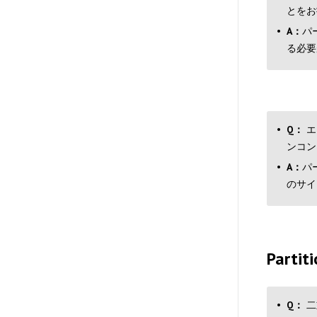
とをお
A：
パ
る必要
Q：
エ
ンコン
A：
パ
のサイ
Part
Q：
二