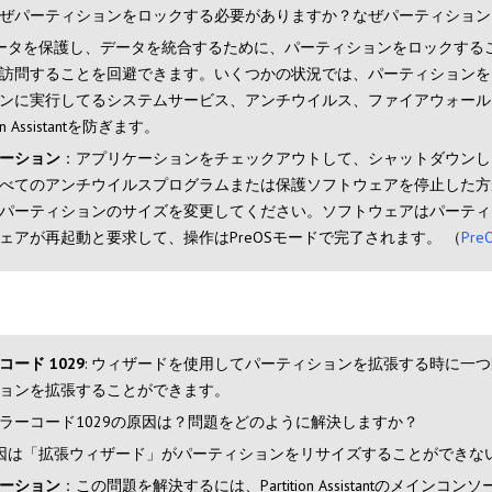
ぜパーティションをロックする必要がありますか？なぜパーティション
ータを保護し、データを統合するために、パーティションをロックする
訪問することを回避できます。いくつかの状況では、パーティションを
ンに実行してるシステムサービス、アンチウイルス、ファイアウォール
tion Assistantを防ぎます。
ーション
：アプリケーションをチェックアウトして、シャットダウンしたほうがい
べてのアンチウイルスプログラムまたは保護ソフトウェアを停止した方がいいと思い
パーティションのサイズを変更してください。ソフトウェアはパーティ
ェアが再起動と要求して、操作はPreOSモードで完了されます。 （
Pr
コード 1029
: ウィザードを使用してパーティションを拡張する時に一つ問題があ
ョンを拡張することができます。
ラーコード1029の原因は？問題をどのように解決しますか？
因は「拡張ウィザード」がパーティションをリサイズすることができな
ーション
：この問題を解決するには、Partition Assistantの