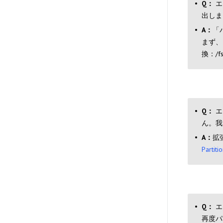
Q：
エ
出しま
A：
「
まず、
換：/f
Q：
エ
ん。我
A：
拡
Parti
Q：
エ
再度パ