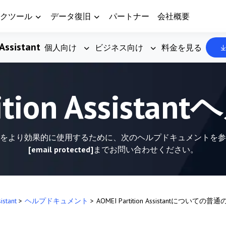
クツール
データ復旧
パートナー
会社概要
Assistant
個人向け
ビジネス向け
料金を見る
tition Assis
n Assistantをより効果的に使用するために、次のヘルプドキュメ
[email protected]
までお問い合わせください。
sistant
>
ヘルプドキュメント
>
AOMEI Partition Assistantについての普通