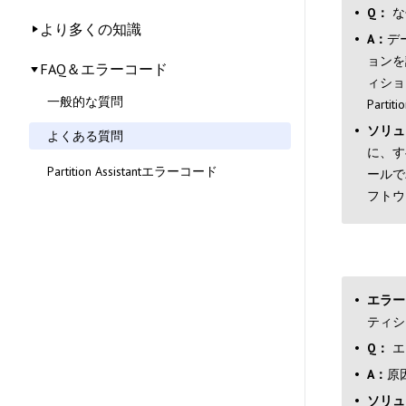
Q：
な
より多くの知識
A：
デ
ョンを
FAQ＆エラーコード
ィショ
一般的な質問
Parti
ソリュ
よくある質問
に、す
Partition Assistantエラーコード
ールで
フトウ
エラー
ティシ
Q：
エ
A：
原
ソリュ