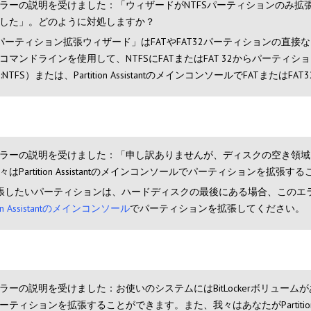
ラーの説明を受けました：「ウィザードがNTFSパーティションのみ拡
した」。どのように対処しますか？
パーティション拡張ウィザード」はFATやFAT32パーティションの直
コマンドラインを使用して、NTFSにFATまたはFAT 32からパーテ
s:NTFS）または、Partition AssistantのメインコンソールでFA
ラーの説明を受けました：「申し訳ありませんが、ディスクの空き領域
々はPartition Assistantのメインコンソールでパーティションを
張したいパーティションは、ハードディスクの最後にある場合、このエ
tion Assistantのメインコンソール
でパーティションを拡張してください。
ラーの説明を受けました：お使いのシステムにはBitLockerボリュームが
ーティションを拡張することができます。また、我々はあなたがPartition