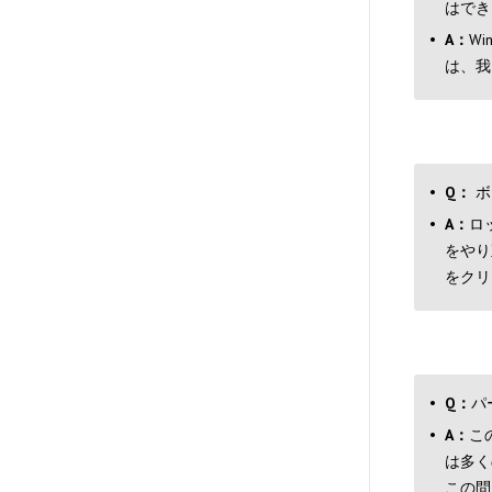
はでき
A：
W
は、我
Q：
ボ
A：
ロ
をやり
をクリ
Q：
パ
A：
こ
は多く
この問