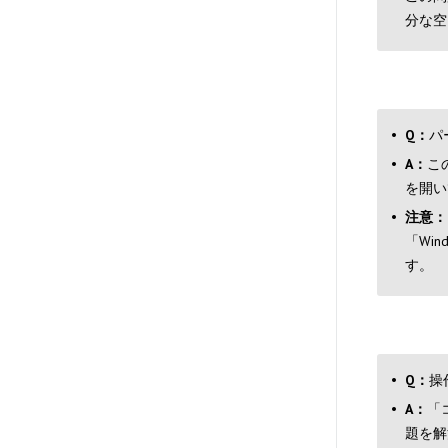
分な空
Q：
パ
A：
こ
を開い
注意：
「Wi
す。
Q：
操
A：
「
題を解